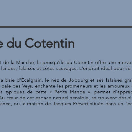
e du Cotentin
t de la
Manche
, la presqu'île du Cotentin offre une merv
landes, falaises et côtes sauvages. L'endroit idéal pour se 
 la baie d'Écalgrain, le nez de Jobourg et ses falaises gra
baie des Veys, enchante les promeneurs et les amoureux de
es typiques de cette « Petite Irlande », permet d'appré
 Au
cœur
de cet espace naturel sensible, se trouvent des 
France, ou la maison de Jacques Prévert située dans un "c