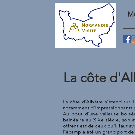
Me
La côte d'Al
La côte d'Albâtre s’étend sur 
notamment d'impressionnants pa
Au bout d’une valleuse boisée
balnéaire au XIXe siècle, son a
offrent est de ceux qu’il faut a
Fécamp a été un grand port de 