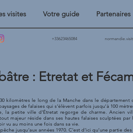
s visites
Votre guide
Partenaires
+33623465084
normandie.vis
bâtre : Etretat et Féca
130 kilomètres le long de la Manche dans le département 
ysages de falaises qui s’élèvent parfois jusqu’à 100 mètre
, la petite ville d’Étretat regorge de charme. Ancien v
tout majeur réside dans ses hautes falaises sculptées par l
voir vu au moins une fois dans sa vie.
pêche jusqu’aux années 1970. C’est d’ici qu’une partie des