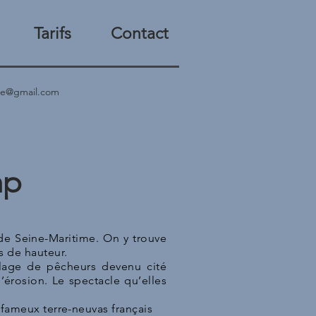
Tarifs
Contact
ite@gmail.com
mp
de Seine-Maritime. On y trouve
s de hauteur.
illage de pêcheurs devenu cité
’érosion. Le spectacle qu’elles
 fameux terre-neuvas français