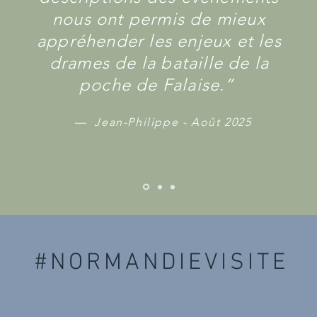
nous ont permis de mieux
appréhender les enjeux et les
drames de la bataille de la
poche de Falaise.”
— Jean-Philippe - Août 2025
#NORMANDIEVISITE