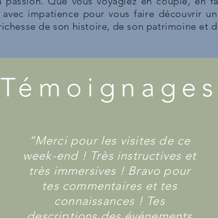
 passion. Que vous voyagiez en couple, en fa
 avec impatience pour vous faire découvrir un
 richesse de son histoire, de son patrimoine et 
Témoignage
“Merci pour les visites de ce
week-end ! Très instructives et
très immersives ! Bravo pour
tes commentaires et tes
connaissances ! Tes
descriptions des événements