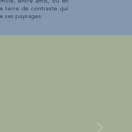
mille, entre amis, ou en
e terre de contraste qui
de ses paysages.
s