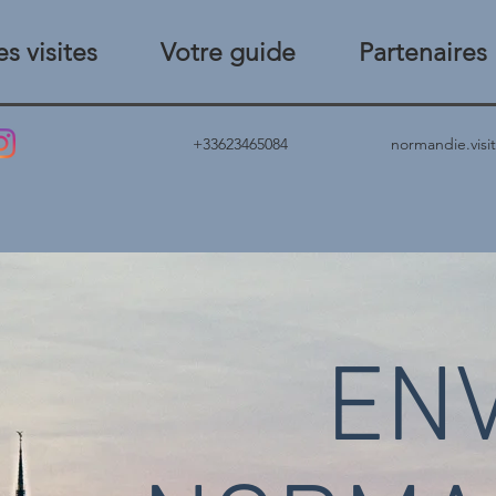
s visites
Votre guide
Partenaires
+33623465084
normandie.vis
EN